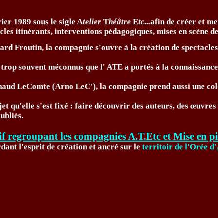
ier 1989 sous le sigle A
telier
T
héâtre
E
tc...
afin de créer et me
cles itinérants, interventions pédagogiques, mises en scène de
ard Froutin, la compagnie s'ouvre à la création de spectacles
 trop souvent méconnus que l' ATE a portés à la connaissance
naud LeComte (Arno LeC'), la compagnie prend aussi une col
et qu'elle s'est fixé : faire découvrir des auteurs, des œuvre
ubliés.
tif regroupant les compagnies A.T.Etc et Mise en p
dant l'esprit de création et ancré sur le
territoir de l'Orée d